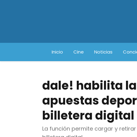
Inicio
Cine
Noticias
Conci
dale! habilita l
apuestas depor
billetera digital
La función permite cargar y retirar 