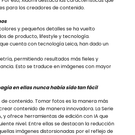
. Por eso, Xiaomi destaca las características que
s para los creadores de contenido.
nos
colores y pequeños detalles se ha vuelto
s de producto, lifestyle y tecnología.
, que cuenta con tecnología Leica, han dado un
ría, permitiendo resultados más fieles y
istancia. Esto se traduce en imágenes con mayor
agia en ellas nunca había sido tan fácil
ón de contenido. Tomar fotos es la manera más
y crear contenido de manera innovadora. La Serie
 y ofrece herramientas de edición con IA que
guiente nivel. Entre ellas se destacan la reducción
quellas imágenes distorsionadas por el reflejo de