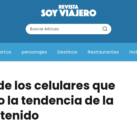
ertos
personajes
Destinos
Restaurantes
Hot
de los celulares que
la tendencia de la
ntenido