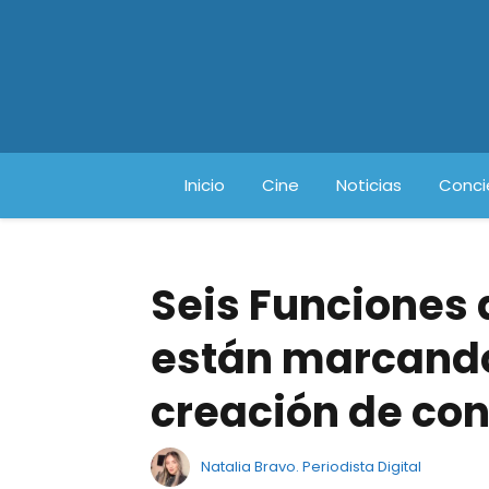
Inicio
Cine
Noticias
Conci
Seis Funciones 
están marcando 
creación de co
Natalia Bravo. Periodista Digital