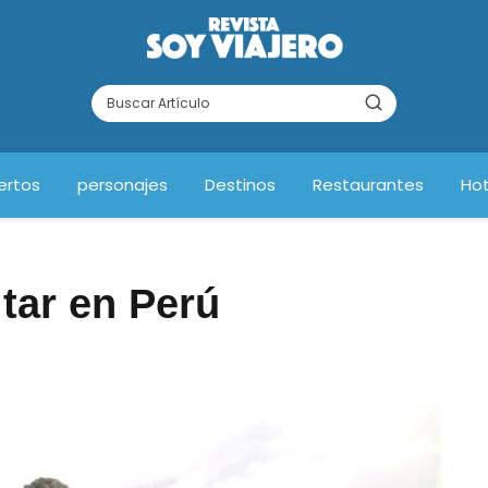
ertos
personajes
Destinos
Restaurantes
Hot
itar en Perú