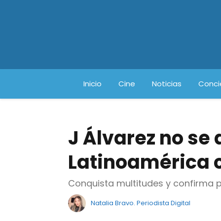
Inicio
Cine
Noticias
Conci
J Álvarez no se 
Latinoamérica c
Conquista multitudes y confirma p
Natalia Bravo. Periodista Digital