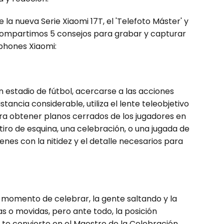
la nueva Serie Xiaomi 17T, el 'Telefoto Máster' y
 compartimos 5 consejos para grabar y capturar
phones Xiaomi:
 estadio de fútbol, acercarse a las acciones
stancia considerable, utiliza el lente teleobjetivo
ara obtener planos cerrados de los jugadores en
ro de esquina, una celebración, o una jugada de
enes con la nitidez y el detalle necesarios para
l momento de celebrar, la gente saltando y la
s o movidas, pero ante todo, la posición
T te convierte en el Maestro de la Celebración,