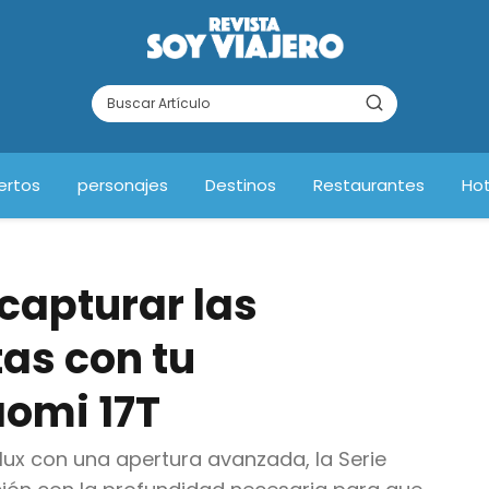
ertos
personajes
Destinos
Restaurantes
Hot
 capturar las
as con tu
omi 17T
lux con una apertura avanzada, la Serie