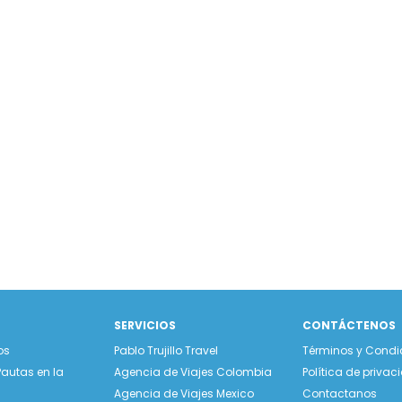
SERVICIOS
CONTÁCTENOS
os
Pablo Trujillo Travel
Términos y Condi
Pautas en la
Agencia de Viajes Colombia
Política de priva
Agencia de Viajes Mexico
Contactanos