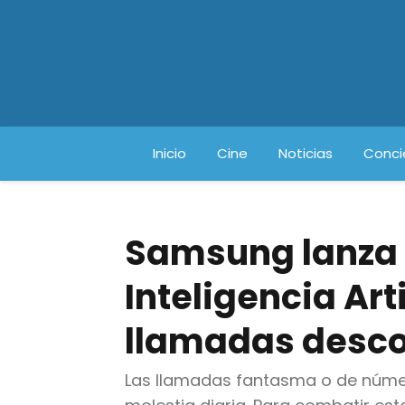
Inicio
Cine
Noticias
Conci
Samsung lanza 
Inteligencia Art
llamadas desc
Las llamadas fantasma o de núme