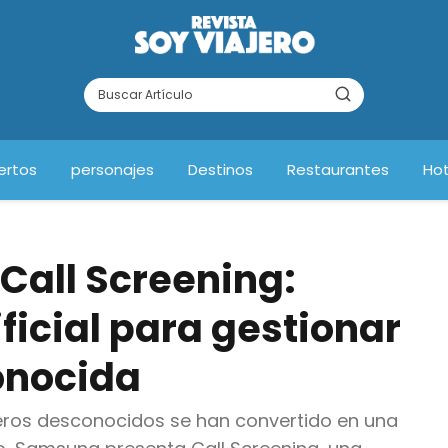
ertos
personajes
Destinos
Restaurantes
Hot
Call Screening:
ificial para gestionar
onocida
ros desconocidos se han convertido en una